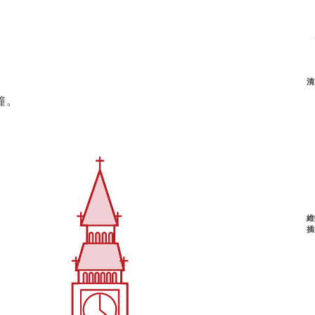
清
鐘。
維
插