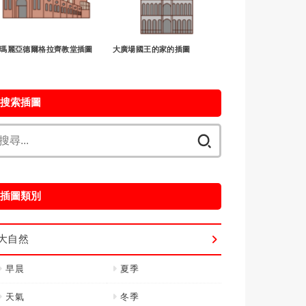
瑪麗亞德爾格拉齊教堂插圖
大廣場國王的家的插圖
搜索插圖
搜
尋
關
鍵
插圖類別
字:
大自然
早晨
夏季
天氣
冬季