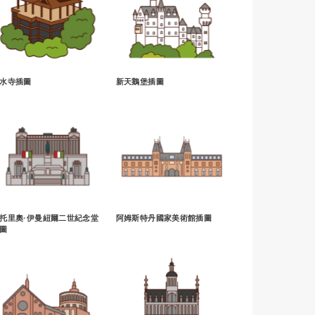
水寺插圖
新天鵝堡插圖
托里奧·伊曼紐爾二世紀念堂
阿姆斯特丹國家美術館插圖
圖