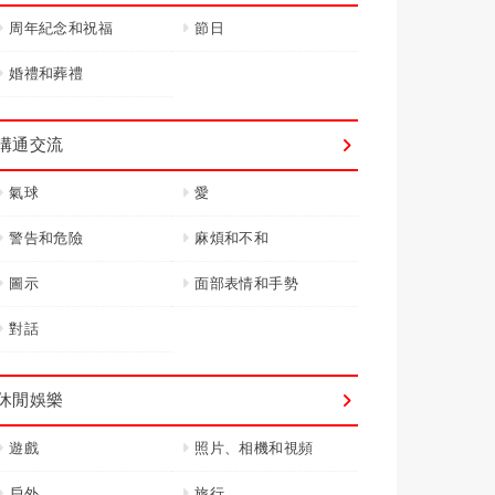
周年紀念和祝福
節日
婚禮和葬禮
溝通交流
氣球
愛
警告和危險
麻煩和不和
圖示
面部表情和手勢
對話
休閒娛樂
遊戲
照片、相機和視頻
戶外
旅行