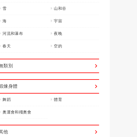
雪
山和谷
海
宇宙
河流和瀑布
夜晚
春天
空的
無類別
鍛煉身體
舞蹈
體育
奧運會和殘奧會
其他