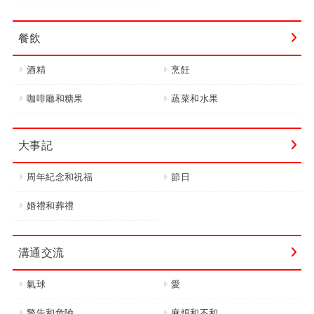
餐飲
酒精
烹飪
咖啡廳和糖果
蔬菜和水果
大事記
周年紀念和祝福
節日
婚禮和葬禮
溝通交流
氣球
愛
警告和危險
麻煩和不和