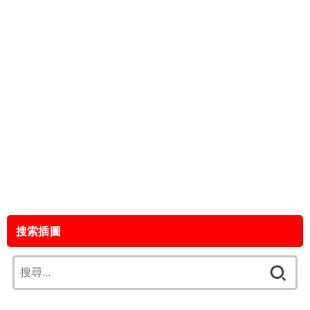
搜索插圖
搜
尋
關