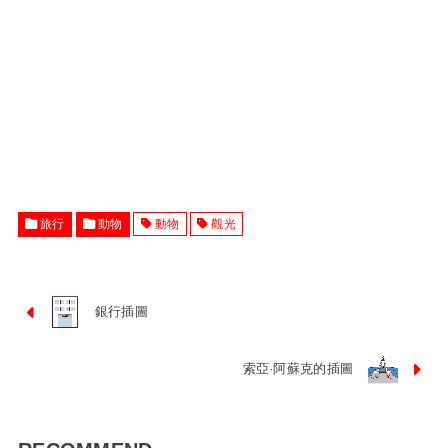
旅行
動物
動物
觀光
銀行插圖
索亞·阿蘇克的插圖