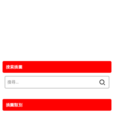
搜索插圖
搜
尋
關
鍵
插圖類別
字: