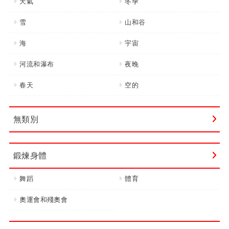
天氣
冬季
雪
山和谷
海
宇宙
河流和瀑布
夜晚
春天
空的
無類別
鍛煉身體
舞蹈
體育
奧運會和殘奧會