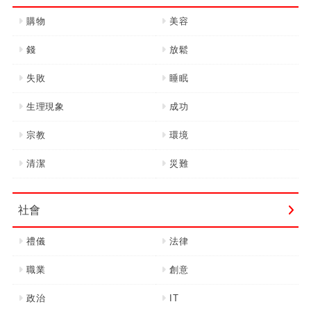
購物
美容
錢
放鬆
失敗
睡眠
生理現象
成功
宗教
環境
清潔
災難
社會
禮儀
法律
職業
創意
政治
IT