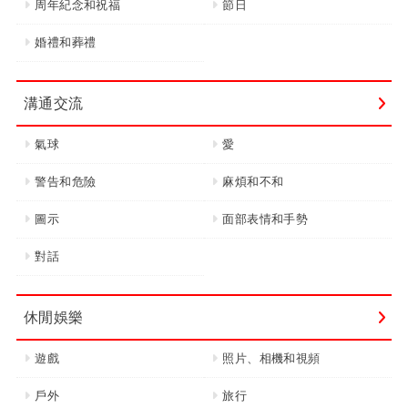
周年紀念和祝福
節日
婚禮和葬禮
溝通交流
氣球
愛
警告和危險
麻煩和不和
圖示
面部表情和手勢
對話
休閒娛樂
遊戲
照片、相機和視頻
戶外
旅行