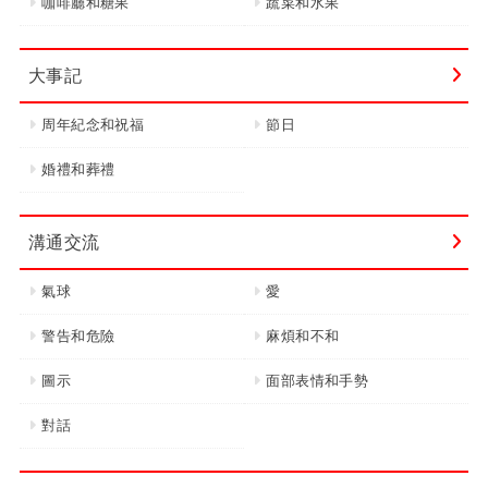
咖啡廳和糖果
蔬菜和水果
大事記
周年紀念和祝福
節日
婚禮和葬禮
溝通交流
氣球
愛
警告和危險
麻煩和不和
圖示
面部表情和手勢
對話