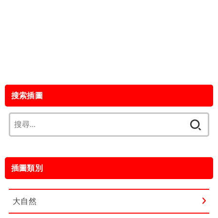
搜索插圖
搜
尋
關
鍵
插圖類別
字:
大自然