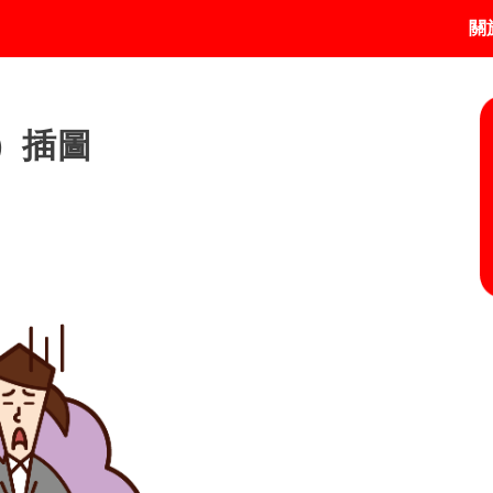
關
）插圖