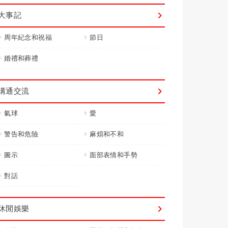
大事記
周年紀念和祝福
節日
婚禮和葬禮
溝通交流
氣球
愛
警告和危險
麻煩和不和
圖示
面部表情和手勢
對話
休閒娛樂