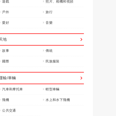
遊戲
照片、相機和視頻
戶外
旅行
愛好
音樂
天地
故事
傳統
國際
民族服裝
運輸/車輛
汽車和摩托車
輕型車輛
飛機
水上和水下飛機
公共交通