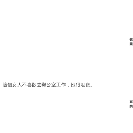
在
圖
 這個女人不喜歡去辦公室工作，她很沮喪。
在
的