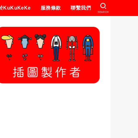
於KuKuKeKe
服務條款
聯繫我們
SEARCH