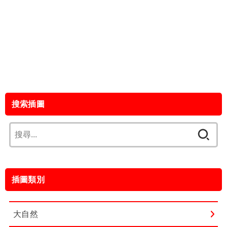
搜索插圖
搜
尋
關
鍵
插圖類別
字:
大自然