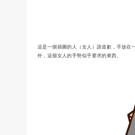
這是一個插圖的人（女人）誰道歉，手放在一
外，這個女人的手勢似乎要求的東西。