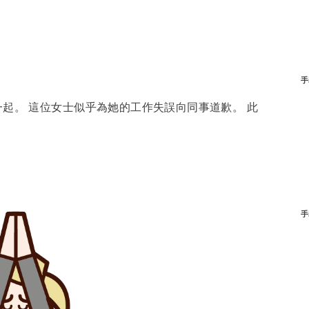
手
起。 這位女士似乎為她的工作失誤向同事道歉。 此
手