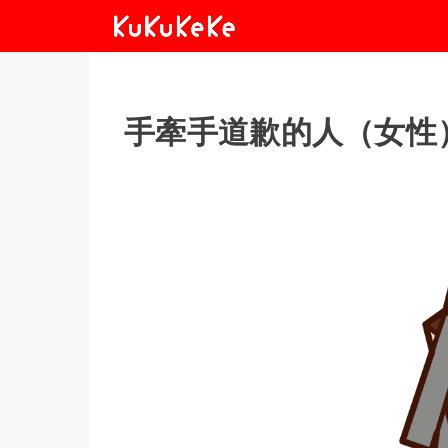
手牽手道歉的人（女性