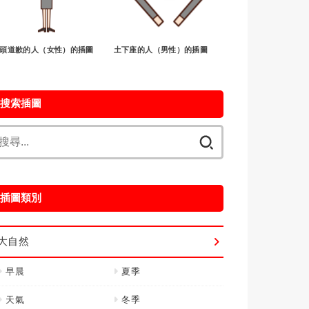
頭道歉的人（女性）的插圖
土下座的人（男性）的插圖
搜索插圖
搜
尋
關
鍵
插圖類別
字:
大自然
早晨
夏季
天氣
冬季