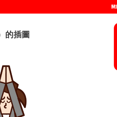
關
）的插圖