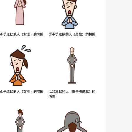
牽手道歉的人（女性）的插圖
手牽手道歉的人（男性）的插圖
牽手道歉的人（女性）的插圖
低頭道歉的人（董事和總裁）的
插圖