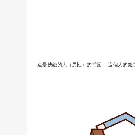
這是缺錢的人（男性）的插圖。 這個人的錢