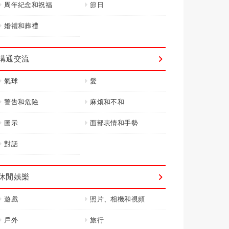
周年紀念和祝福
節日
婚禮和葬禮
溝通交流
氣球
愛
警告和危險
麻煩和不和
圖示
面部表情和手勢
對話
休閒娛樂
遊戲
照片、相機和視頻
戶外
旅行