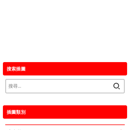
搜索插圖
搜
尋
關
鍵
插圖類別
字: