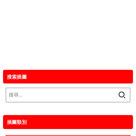
搜索插圖
搜
尋
關
鍵
插圖類別
字: