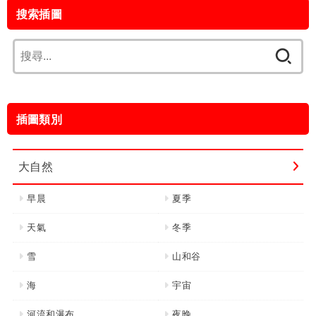
搜索插圖
搜
尋
關
鍵
插圖類別
字:
大自然
早晨
夏季
天氣
冬季
雪
山和谷
海
宇宙
河流和瀑布
夜晚