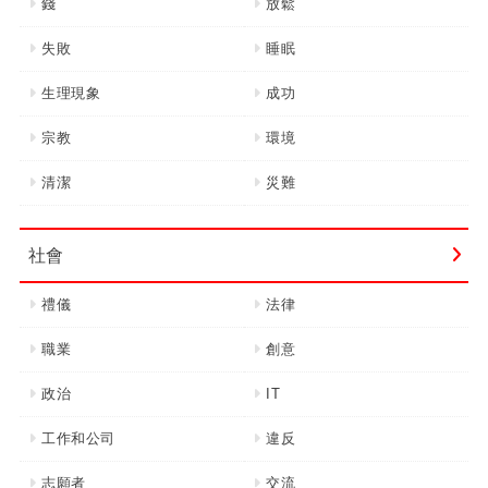
錢
放鬆
失敗
睡眠
生理現象
成功
宗教
環境
清潔
災難
社會
禮儀
法律
職業
創意
政治
IT
工作和公司
違反
志願者
交流