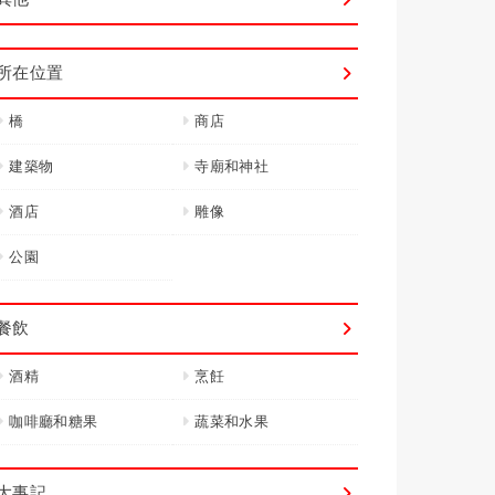
所在位置
橋
商店
建築物
寺廟和神社
酒店
雕像
公園
餐飲
酒精
烹飪
咖啡廳和糖果
蔬菜和水果
大事記