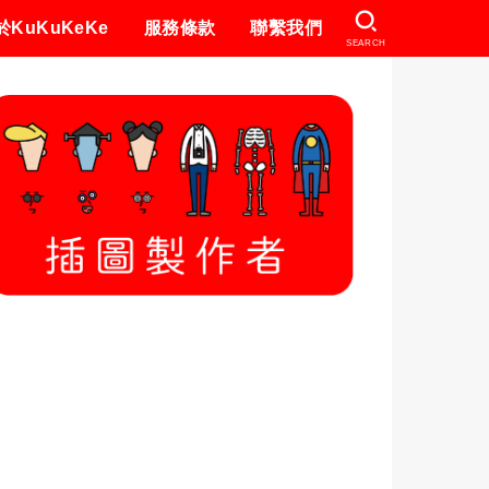
於KuKuKeKe
服務條款
聯繫我們
SEARCH