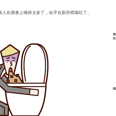
個人在酒會上喝得太多了，似乎在廁所裡嘔吐了。
廁
性
噁