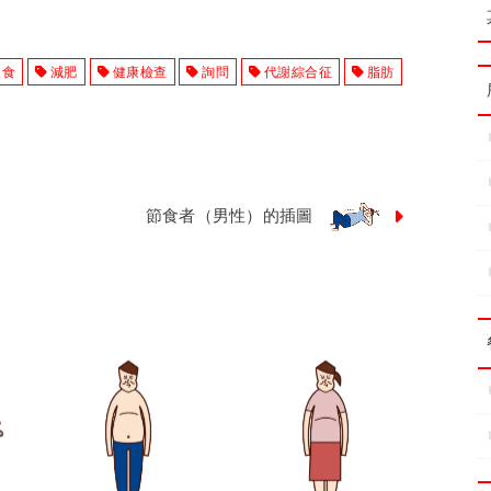
飲食
減肥
健康檢查
詢問
代謝綜合征
脂肪
節食者（男性）的插圖