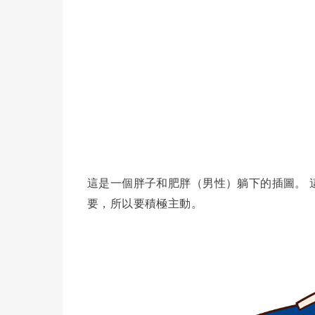
這是一個胖子和肥胖（男性）躺下的插圖。 
要，所以要積極主動。