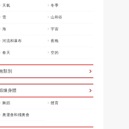
天氣
冬季
雪
山和谷
海
宇宙
河流和瀑布
夜晚
春天
空的
無類別
鍛煉身體
舞蹈
體育
奧運會和殘奧會