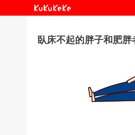
臥床不起的胖子和肥胖