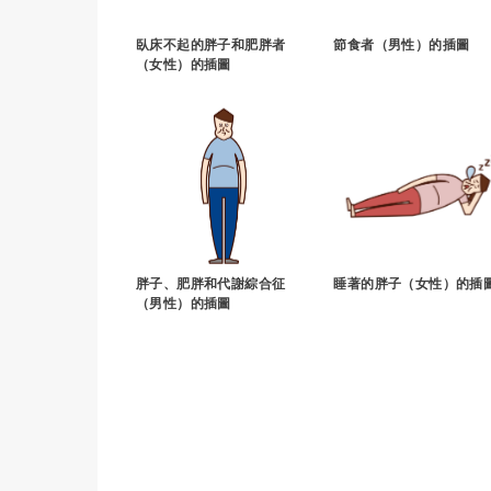
臥床不起的胖子和肥胖者
節食者（男性）的插圖
（女性）的插圖
胖子、肥胖和代謝綜合征
睡著的胖子（女性）的插
（男性）的插圖