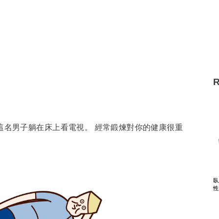
這名男子躺在床上看電視。 經常鍛煉對你的健康很重
臥
性