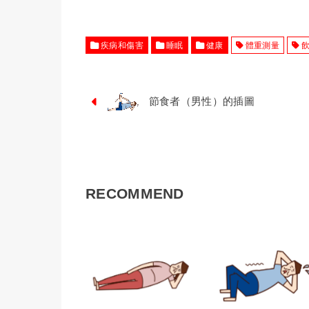
疾病和傷害
睡眠
健康
體重測量
節食者（男性）的插圖
RECOMMEND