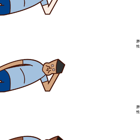
胖
性
胖
性