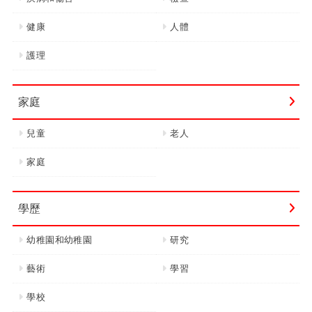
健康
人體
護理
家庭
兒童
老人
家庭
學歷
幼稚園和幼稚園
研究
藝術
學習
學校