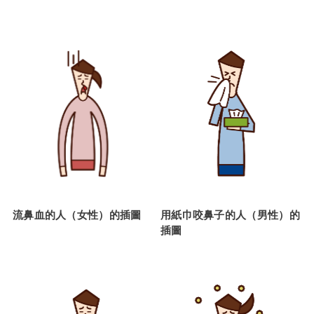
流鼻血的人（女性）的插圖
用紙巾咬鼻子的人（男性）的
插圖