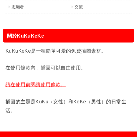
志願者
交流
關於KuKuKeKe
KuKuKeKe是一種簡單可愛的免費插圖素材。
在使用條款內，插圖可以自由使用。
請在使用前閱讀使用條款。
插圖的主題是KuKu（女性）和KeKe（男性）的日常生
活。