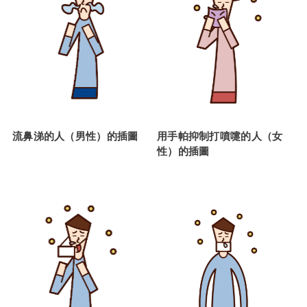
流鼻涕的人（男性）的插圖
用手帕抑制打噴嚏的人（女
性）的插圖