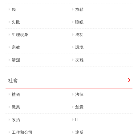
錢
放鬆
失敗
睡眠
生理現象
成功
宗教
環境
清潔
災難
社會
禮儀
法律
職業
創意
政治
IT
工作和公司
違反