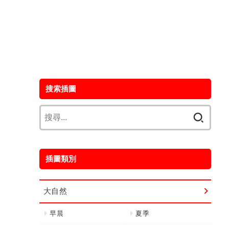
搜索插圖
搜
尋
關
鍵
插圖類別
字:
大自然
早晨
夏季