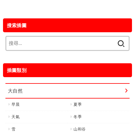
搜索插圖
搜
尋
關
鍵
插圖類別
字:
大自然
早晨
夏季
天氣
冬季
雪
山和谷