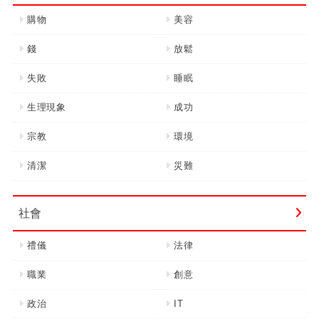
購物
美容
錢
放鬆
失敗
睡眠
生理現象
成功
宗教
環境
清潔
災難
社會
禮儀
法律
職業
創意
政治
IT