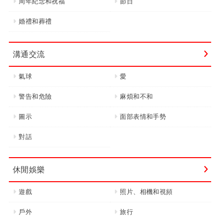
周年紀念和祝福
節日
婚禮和葬禮
溝通交流
氣球
愛
警告和危險
麻煩和不和
圖示
面部表情和手勢
對話
休閒娛樂
遊戲
照片、相機和視頻
戶外
旅行