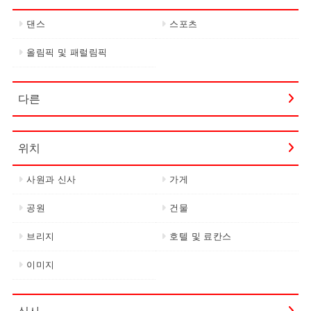
댄스
스포츠
올림픽 및 패럴림픽
다른
위치
사원과 신사
가게
공원
건물
브리지
호텔 및 료칸스
이미지
식사