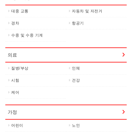
대중 교통
자동차 및 자전거
경차
항공기
수중 및 수중 기계
의료
질병/부상
인체
시험
건강
케어
가정
어린이
노인