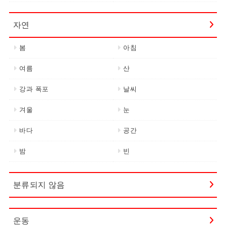
자연
봄
아침
여름
산
강과 폭포
날씨
겨울
눈
바다
공간
밤
빈
분류되지 않음
운동