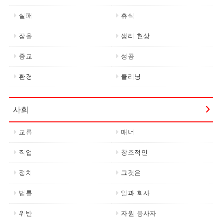
실패
휴식
잠을
생리 현상
종교
성공
환경
클리닝
사회
교류
매너
직업
창조적인
정치
그것은
법률
일과 회사
위반
자원 봉사자