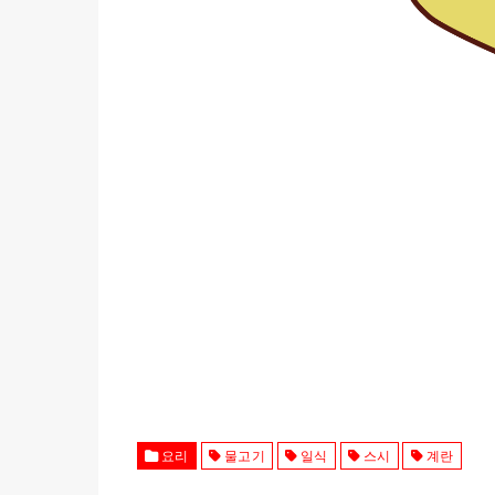
요리
물고기
일식
스시
계란