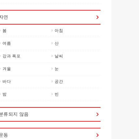
자연
봄
아침
여름
산
강과 폭포
날씨
겨울
눈
바다
공간
밤
빈
분류되지 않음
운동