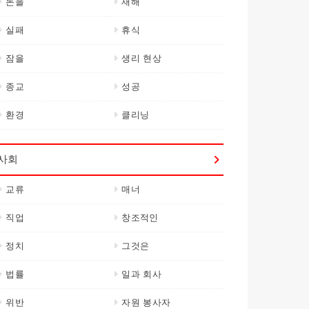
돈을
재해
실패
휴식
잠을
생리 현상
종교
성공
환경
클리닝
사회
교류
매너
직업
창조적인
정치
그것은
법률
일과 회사
위반
자원 봉사자