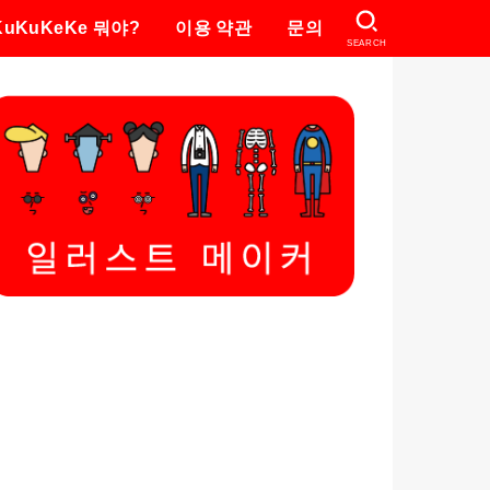
KuKuKeKe 뭐야?
이용 약관
문의
SEARCH