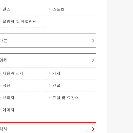
댄스
스포츠
올림픽 및 패럴림픽
다른
위치
사원과 신사
가게
공원
건물
브리지
호텔 및 료칸스
이미지
식사