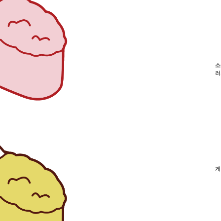
소
러
게