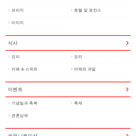
브리지
호텔 및 료칸스
이미지
식사
요리
요리
카페 & 스위트
야채와 과일
이벤트
기념일과 축복
축제
관혼상제
커뮤니케이션