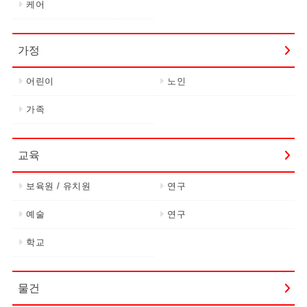
케어
가정
어린이
노인
가족
교육
보육원 / 유치원
연구
예술
연구
학교
물건