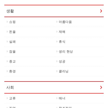
생활
쇼핑
아름다움
돈을
재해
실패
휴식
잠을
생리 현상
종교
성공
환경
클리닝
사회
교류
매너