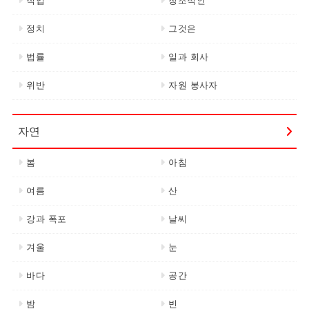
직업
창조적인
정치
그것은
법률
일과 회사
위반
자원 봉사자
자연
봄
아침
여름
산
강과 폭포
날씨
겨울
눈
바다
공간
밤
빈