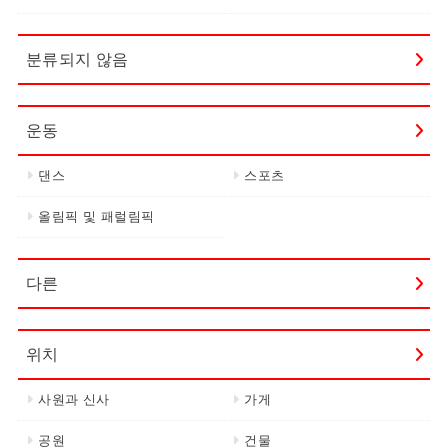
분류되지 않음
운동
댄스
스포츠
올림픽 및 패럴림픽
다른
위치
사원과 신사
가게
공원
건물