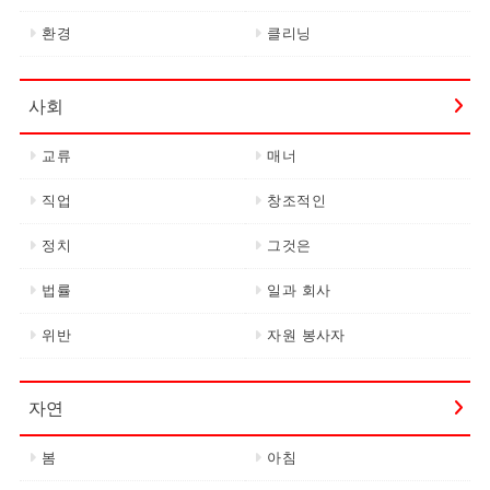
환경
클리닝
사회
교류
매너
직업
창조적인
정치
그것은
법률
일과 회사
위반
자원 봉사자
자연
봄
아침