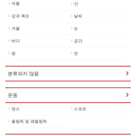
여름
산
강과 폭포
날씨
겨울
눈
바다
공간
밤
빈
분류되지 않음
운동
댄스
스포츠
올림픽 및 패럴림픽