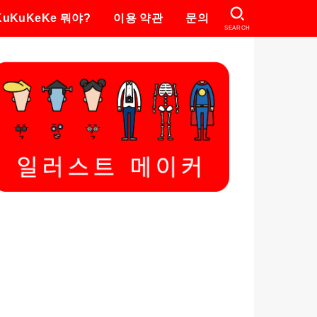
KuKuKeKe 뭐야?
이용 약관
문의
SEARCH