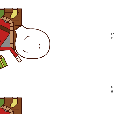
산
선
아
클