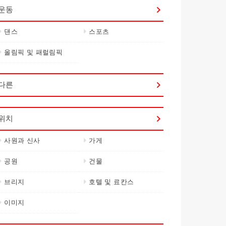
운동
댄스
스포츠
올림픽 및 패럴림픽
다른
위치
사원과 신사
가게
공원
건물
브리지
호텔 및 료칸스
이미지