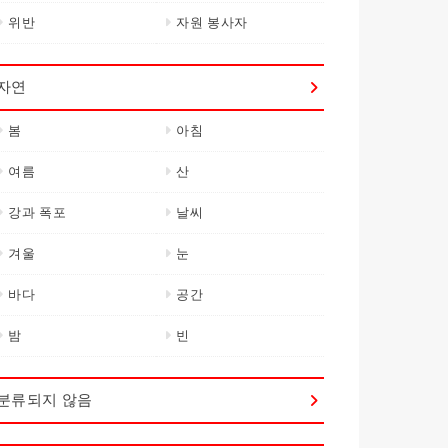
위반
자원 봉사자
자연
봄
아침
여름
산
강과 폭포
날씨
겨울
눈
바다
공간
밤
빈
분류되지 않음