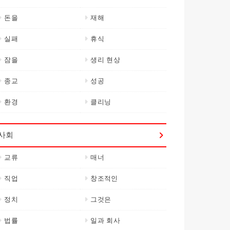
돈을
재해
실패
휴식
잠을
생리 현상
종교
성공
환경
클리닝
사회
교류
매너
직업
창조적인
정치
그것은
법률
일과 회사