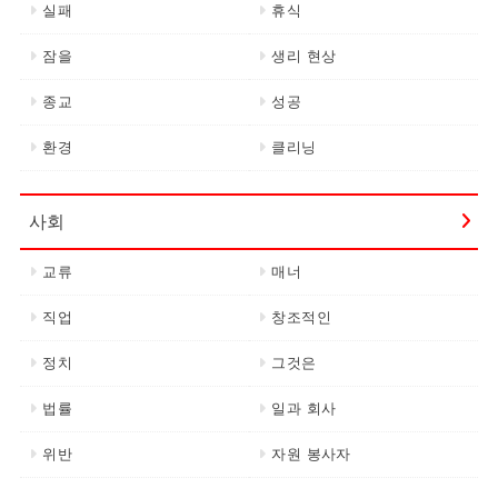
실패
휴식
잠을
생리 현상
종교
성공
환경
클리닝
사회
교류
매너
직업
창조적인
정치
그것은
법률
일과 회사
위반
자원 봉사자