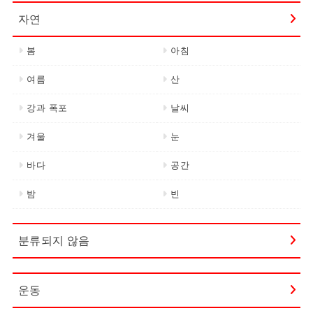
자연
봄
아침
여름
산
강과 폭포
날씨
겨울
눈
바다
공간
밤
빈
분류되지 않음
운동