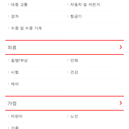
대중 교통
자동차 및 자전거
경차
항공기
수중 및 수중 기계
의료
질병/부상
인체
시험
건강
케어
가정
어린이
노인
가족