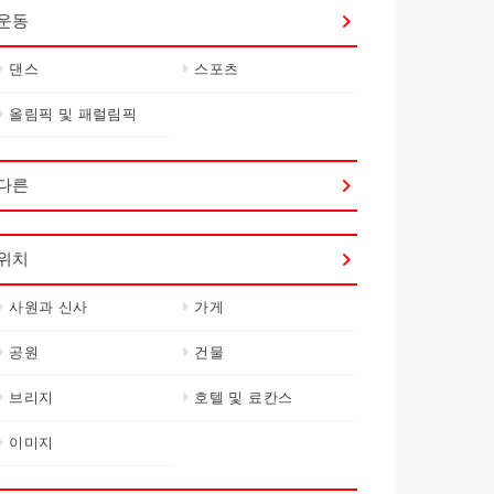
운동
댄스
스포츠
올림픽 및 패럴림픽
다른
위치
사원과 신사
가게
공원
건물
브리지
호텔 및 료칸스
이미지