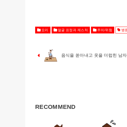
요리
얼굴 표정과 제스처
주의/위험
병
음식을 쏟아내고 옷을 더럽힌 남
RECOMMEND