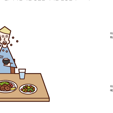
아
하
아
에