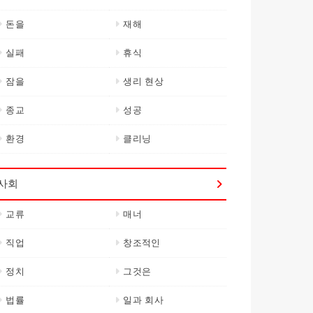
돈을
재해
실패
휴식
잠을
생리 현상
종교
성공
환경
클리닝
사회
교류
매너
직업
창조적인
정치
그것은
법률
일과 회사