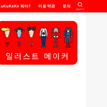
KuKuKeKe 뭐야?
이용 약관
문의
SEARCH