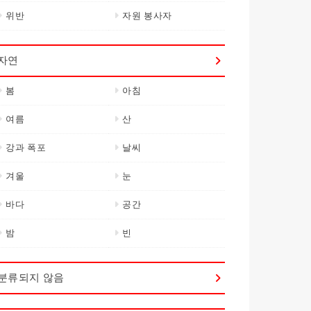
위반
자원 봉사자
자연
봄
아침
여름
산
강과 폭포
날씨
겨울
눈
바다
공간
밤
빈
분류되지 않음