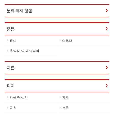
분류되지 않음
운동
댄스
스포츠
올림픽 및 패럴림픽
다른
위치
사원과 신사
가게
공원
건물