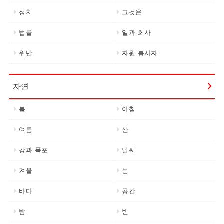
정치
그것은
법률
일과 회사
위반
자원 봉사자
자연
봄
아침
여름
산
강과 폭포
날씨
겨울
눈
바다
공간
밤
빈