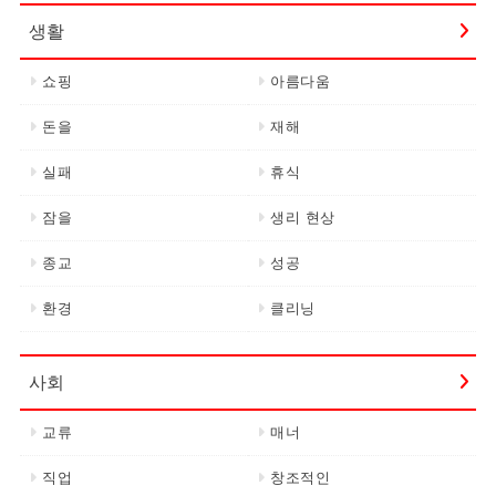
생활
쇼핑
아름다움
돈을
재해
실패
휴식
잠을
생리 현상
종교
성공
환경
클리닝
사회
교류
매너
직업
창조적인