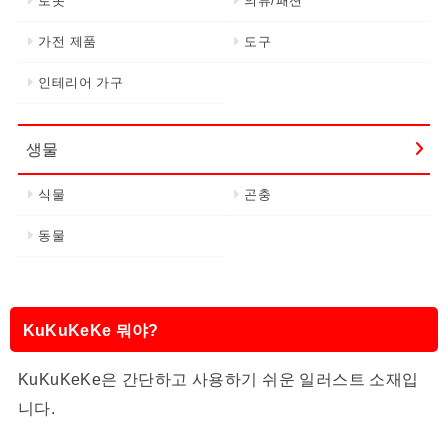
로봇
의류/패션
가전 제품
도구
인테리어 가구
생물
식물
곤충
동물
KuKuKeKe 뭐야?
KuKuKeKe은 간단하고 사용하기 쉬운 일러스트 소재입
니다.