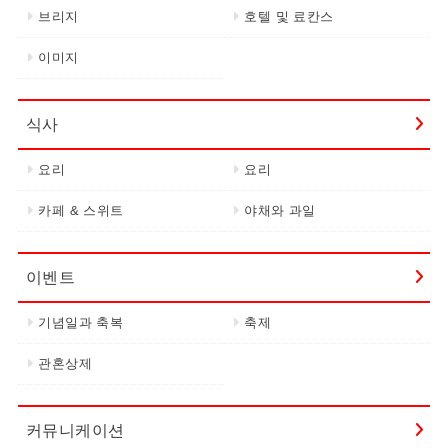
브리지
호텔 및 료칸스
이미지
식사
요리
요리
카페 & 스위트
야채와 과일
이벤트
기념일과 축복
축제
관혼상제
커뮤니케이션