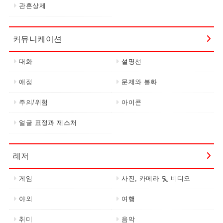
관혼상제
커뮤니케이션
대화
설명선
애정
문제와 불화
주의/위험
아이콘
얼굴 표정과 제스처
레저
게임
사진, 카메라 및 비디오
야외
여행
취미
음악