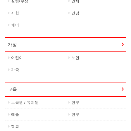
질병/부상
인체
시험
건강
케어
가정
어린이
노인
가족
교육
보육원 / 유치원
연구
예술
연구
학교