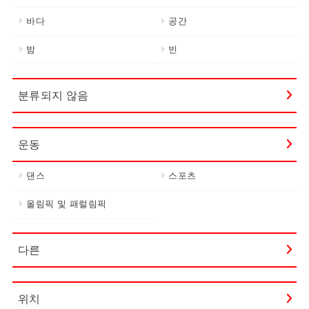
바다
공간
밤
빈
분류되지 않음
운동
댄스
스포츠
올림픽 및 패럴림픽
다른
위치