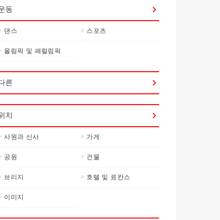
운동
댄스
스포츠
올림픽 및 패럴림픽
다른
위치
사원과 신사
가게
공원
건물
브리지
호텔 및 료칸스
이미지