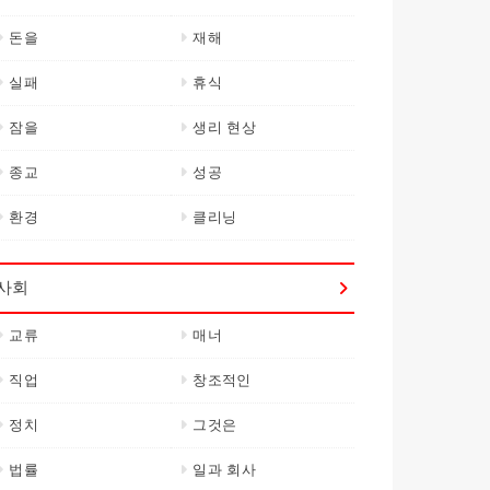
돈을
재해
실패
휴식
잠을
생리 현상
종교
성공
환경
클리닝
사회
교류
매너
직업
창조적인
정치
그것은
법률
일과 회사