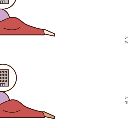
아
하
아
에