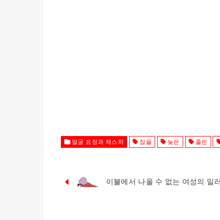
얼굴 표정과 제스처
잠을
늦은
졸린
이불에서 나올 수 없는 여성의 일