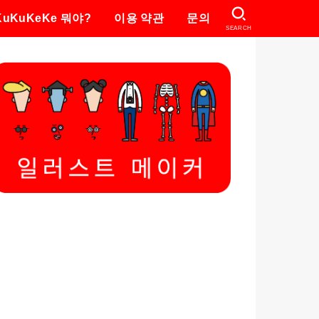
KuKuKeKe 뭐야?
이용 약관
문의
SEARCH