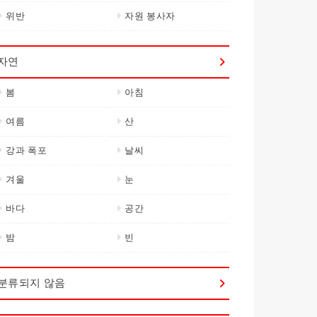
위반
자원 봉사자
자연
봄
아침
여름
산
강과 폭포
날씨
겨울
눈
바다
공간
밤
빈
분류되지 않음