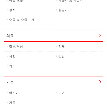
대중 교통
자동차 및 자전거
경차
항공기
수중 및 수중 기계
의료
질병/부상
인체
시험
건강
케어
가정
어린이
노인
가족