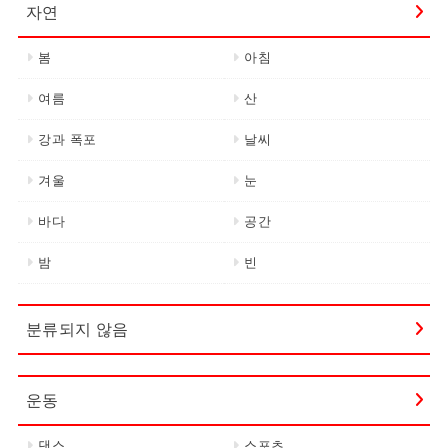
자연
봄
아침
여름
산
강과 폭포
날씨
겨울
눈
바다
공간
밤
빈
분류되지 않음
운동
댄스
스포츠