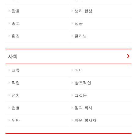
잠을
생리 현상
종교
성공
환경
클리닝
사회
교류
매너
직업
창조적인
정치
그것은
법률
일과 회사
위반
자원 봉사자