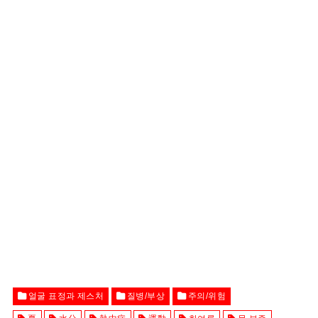
얼굴 표정과 제스처
질병/부상
주의/위험