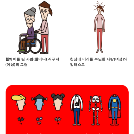
휠체어를 탄 사람(할머니)과 푸셔
천장에 머리를 부딪힌 사람(여성)의
(여성)의 그림
일러스트