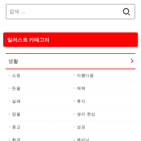
검
색:
일러스트 카테고리
생활
쇼핑
아름다움
돈을
재해
실패
휴식
잠을
생리 현상
종교
성공
환경
클리닝