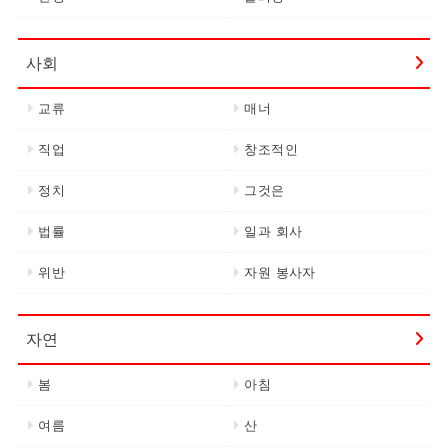
사회
교류
매너
직업
창조적인
정치
그것은
법률
일과 회사
위반
자원 봉사자
자연
봄
아침
여름
산