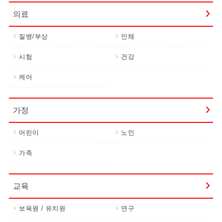
의료
질병/부상
인체
시험
건강
케어
가정
어린이
노인
가족
교육
보육원 / 유치원
연구