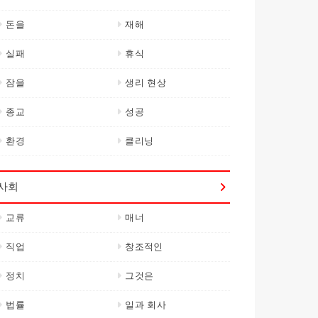
돈을
재해
실패
휴식
잠을
생리 현상
종교
성공
환경
클리닝
사회
교류
매너
직업
창조적인
정치
그것은
법률
일과 회사