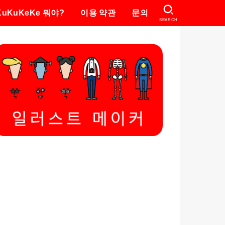
KuKuKeKe 뭐야?
이용 약관
문의
SEARCH