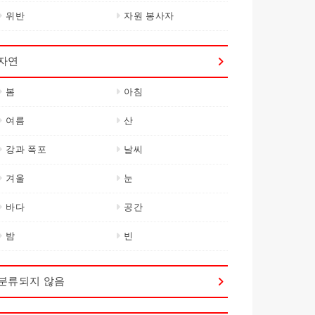
위반
자원 봉사자
자연
봄
아침
여름
산
강과 폭포
날씨
겨울
눈
바다
공간
밤
빈
분류되지 않음