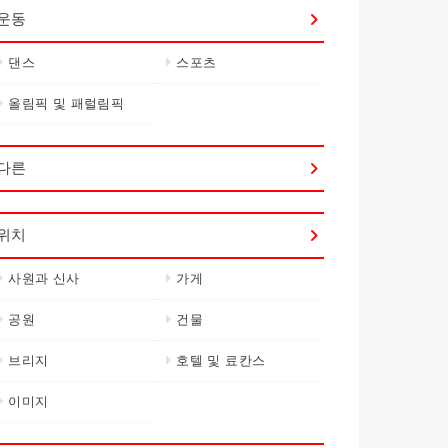
운동
댄스
스포츠
올림픽 및 패럴림픽
다른
위치
사원과 신사
가게
공원
건물
브리지
호텔 및 료칸스
이미지