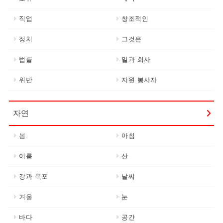
직업
창조적인
정치
그것은
법률
일과 회사
위반
자원 봉사자
자연
봄
아침
여름
산
강과 폭포
날씨
겨울
눈
바다
공간