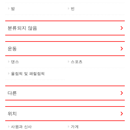
밤
빈
분류되지 않음
운동
댄스
스포츠
올림픽 및 패럴림픽
다른
위치
사원과 신사
가게