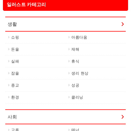
일러스트 카테고리
생활
쇼핑
아름다움
돈을
재해
실패
휴식
잠을
생리 현상
종교
성공
환경
클리닝
사회
교류
매너