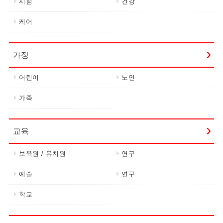
시험
건강
케어
가정
어린이
노인
가족
교육
보육원 / 유치원
연구
예술
연구
학교