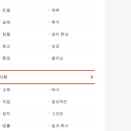
돈을
재해
실패
휴식
잠을
생리 현상
종교
성공
환경
클리닝
사회
교류
매너
직업
창조적인
정치
그것은
법률
일과 회사