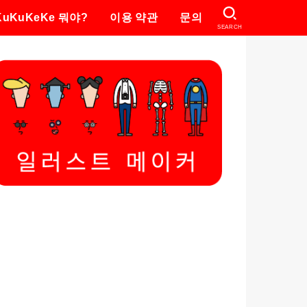
KuKuKeKe 뭐야?
이용 약관
문의
SEARCH