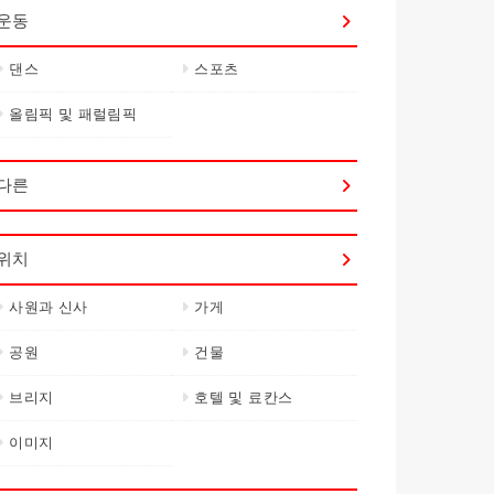
운동
댄스
스포츠
올림픽 및 패럴림픽
다른
위치
사원과 신사
가게
공원
건물
브리지
호텔 및 료칸스
이미지