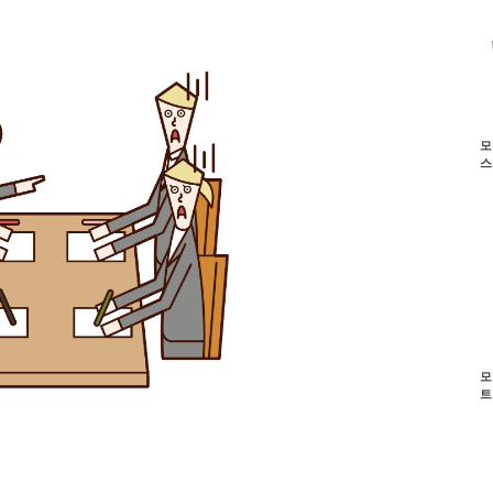
모
스
모
트