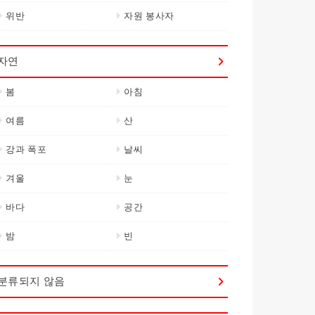
위반
자원 봉사자
자연
봄
아침
여름
산
강과 폭포
날씨
겨울
눈
바다
공간
밤
빈
분류되지 않음