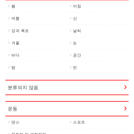
봄
아침
여름
산
강과 폭포
날씨
겨울
눈
바다
공간
밤
빈
분류되지 않음
운동
댄스
스포츠