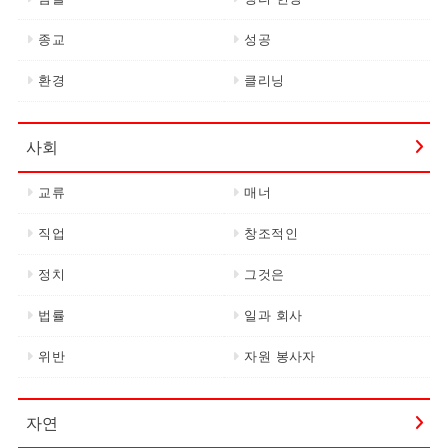
종교
성공
환경
클리닝
사회
교류
매너
직업
창조적인
정치
그것은
법률
일과 회사
위반
자원 봉사자
자연