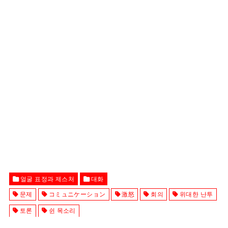
얼굴 표정과 제스처
대화
문제
コミュニケーション
激怒
회의
위대한 난투
토론
쉰 목소리