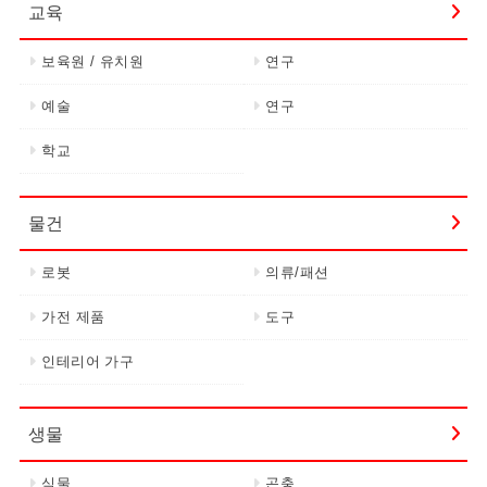
교육
보육원 / 유치원
연구
예술
연구
학교
물건
로봇
의류/패션
가전 제품
도구
인테리어 가구
생물
식물
곤충