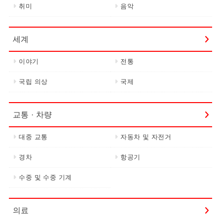
취미
음악
세계
이야기
전통
국립 의상
국제
교통 · 차량
대중 교통
자동차 및 자전거
경차
항공기
수중 및 수중 기계
의료