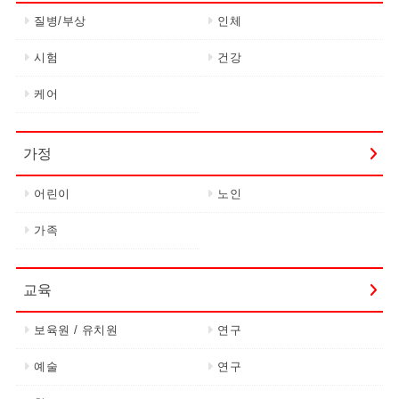
질병/부상
인체
시험
건강
케어
가정
어린이
노인
가족
교육
보육원 / 유치원
연구
예술
연구