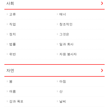
사회
교류
매너
직업
창조적인
정치
그것은
법률
일과 회사
위반
자원 봉사자
자연
봄
아침
여름
산
강과 폭포
날씨