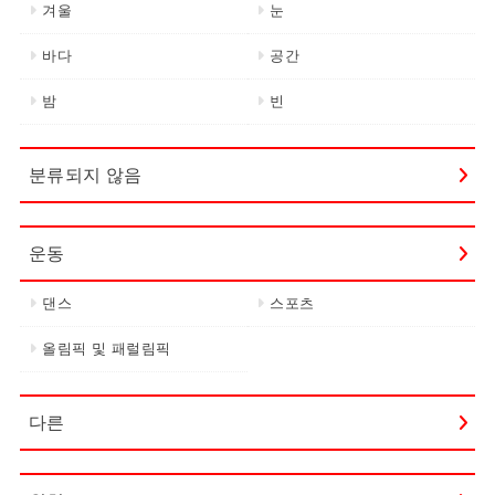
겨울
눈
바다
공간
밤
빈
분류되지 않음
운동
댄스
스포츠
올림픽 및 패럴림픽
다른