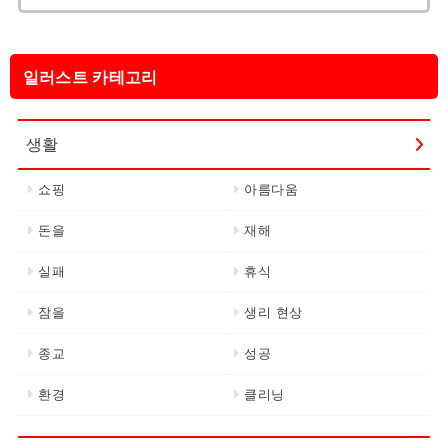
색:
일러스트 카테고리
생활
쇼핑
아름다움
돈을
재해
실패
휴식
잠을
생리 현상
종교
성공
환경
클리닝