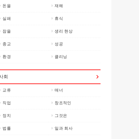
돈을
재해
실패
휴식
잠을
생리 현상
종교
성공
환경
클리닝
사회
교류
매너
직업
창조적인
정치
그것은
법률
일과 회사