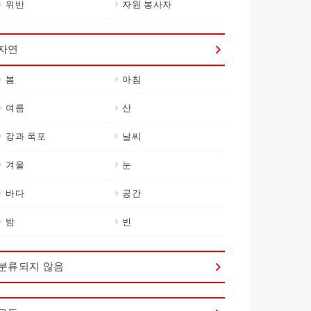
위반
자원 봉사자
자연
봄
아침
여름
산
강과 폭포
날씨
겨울
눈
바다
공간
밤
빈
분류되지 않음