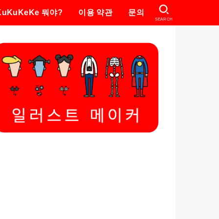
KuKuKeKe 뭐야?
이용 약관
문의
SEARCH