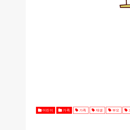
어린이
가족
가족
재생
부모