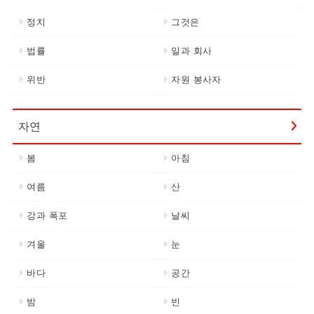
정치
그것은
법률
일과 회사
위반
자원 봉사자
자연
봄
아침
여름
산
강과 폭포
날씨
겨울
눈
바다
공간
밤
빈