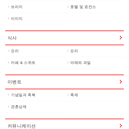
브리지
호텔 및 료칸스
이미지
식사
요리
요리
카페 & 스위트
야채와 과일
이벤트
기념일과 축복
축제
관혼상제
커뮤니케이션