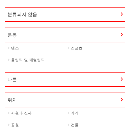
분류되지 않음
운동
댄스
스포츠
올림픽 및 패럴림픽
다른
위치
사원과 신사
가게
공원
건물