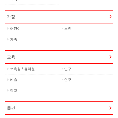
가정
어린이
노인
가족
교육
보육원 / 유치원
연구
예술
연구
학교
물건