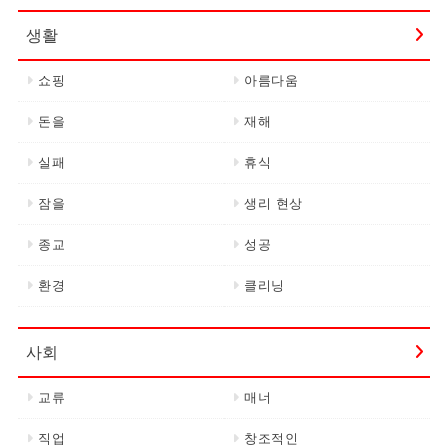
생활
쇼핑
아름다움
돈을
재해
실패
휴식
잠을
생리 현상
종교
성공
환경
클리닝
사회
교류
매너
직업
창조적인