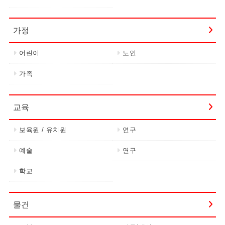
가정
어린이
노인
가족
교육
보육원 / 유치원
연구
예술
연구
학교
물건