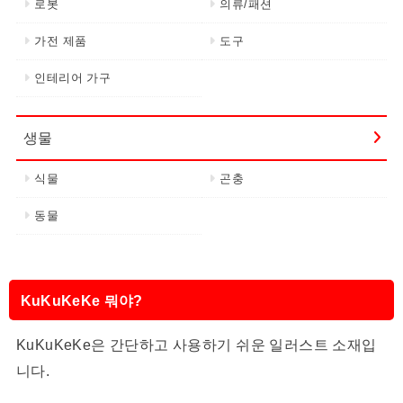
로봇
의류/패션
가전 제품
도구
인테리어 가구
생물
식물
곤충
동물
KuKuKeKe 뭐야?
KuKuKeKe은 간단하고 사용하기 쉬운 일러스트 소재입
니다.