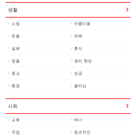
생활
쇼핑
아름다움
돈을
재해
실패
휴식
잠을
생리 현상
종교
성공
환경
클리닝
사회
교류
매너
직업
창조적인