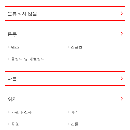
분류되지 않음
운동
댄스
스포츠
올림픽 및 패럴림픽
다른
위치
사원과 신사
가게
공원
건물