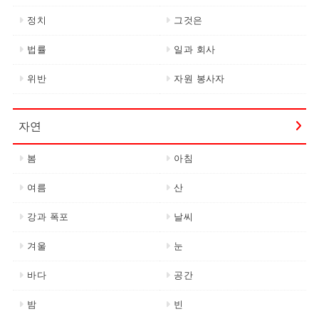
정치
그것은
법률
일과 회사
위반
자원 봉사자
자연
봄
아침
여름
산
강과 폭포
날씨
겨울
눈
바다
공간
밤
빈