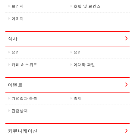
브리지
호텔 및 료칸스
이미지
식사
요리
요리
카페 & 스위트
야채와 과일
이벤트
기념일과 축복
축제
관혼상제
커뮤니케이션