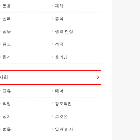
돈을
재해
실패
휴식
잠을
생리 현상
종교
성공
환경
클리닝
사회
교류
매너
직업
창조적인
정치
그것은
법률
일과 회사