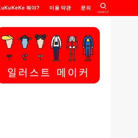
KuKuKeKe 뭐야?
이용 약관
문의
SEARCH