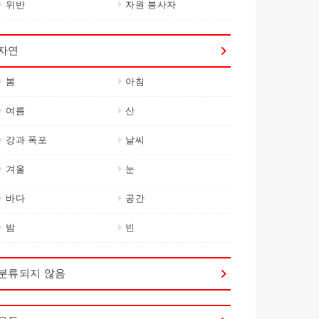
위반
자원 봉사자
자연
봄
아침
여름
산
강과 폭포
날씨
겨울
눈
바다
공간
밤
빈
분류되지 않음