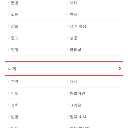
돈을
재해
실패
휴식
잠을
생리 현상
종교
성공
환경
클리닝
사회
교류
매너
직업
창조적인
정치
그것은
법률
일과 회사