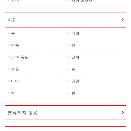
위반
자원 봉사자
자연
봄
아침
여름
산
강과 폭포
날씨
겨울
눈
바다
공간
밤
빈
분류되지 않음