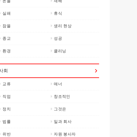
돈을
재해
실패
휴식
잠을
생리 현상
종교
성공
환경
클리닝
사회
교류
매너
직업
창조적인
정치
그것은
법률
일과 회사
위반
자원 봉사자