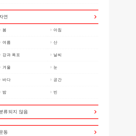
자연
봄
아침
여름
산
강과 폭포
날씨
겨울
눈
바다
공간
밤
빈
분류되지 않음
운동