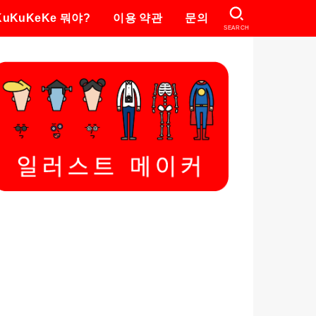
KuKuKeKe 뭐야?
이용 약관
문의
SEARCH