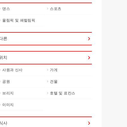
댄스
스포츠
올림픽 및 패럴림픽
다른
위치
사원과 신사
가게
공원
건물
브리지
호텔 및 료칸스
이미지
식사