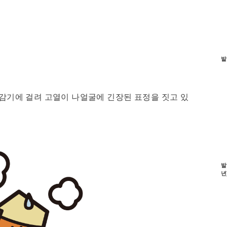
발
 감기에 걸려 고열이 나얼굴에 긴장된 표정을 짓고 있
발
년