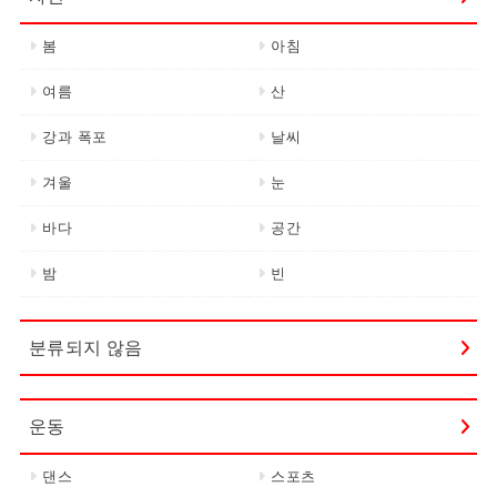
봄
아침
여름
산
강과 폭포
날씨
겨울
눈
바다
공간
밤
빈
분류되지 않음
운동
댄스
스포츠