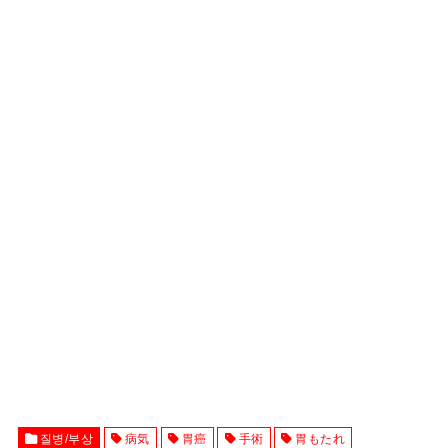
질병/부상
病気
胃癌
手術
胃もたれ