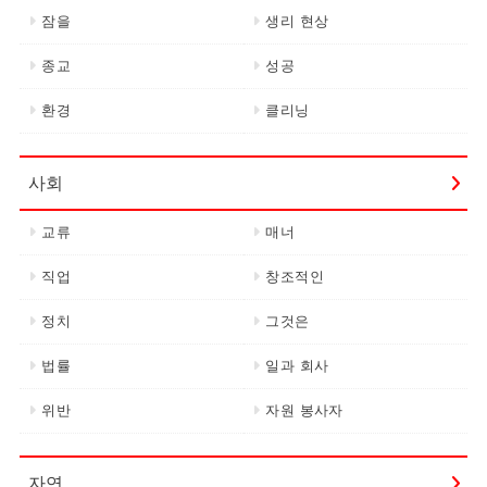
잠을
생리 현상
종교
성공
환경
클리닝
사회
교류
매너
직업
창조적인
정치
그것은
법률
일과 회사
위반
자원 봉사자
자연