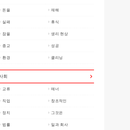
돈을
재해
실패
휴식
잠을
생리 현상
종교
성공
환경
클리닝
사회
교류
매너
직업
창조적인
정치
그것은
법률
일과 회사