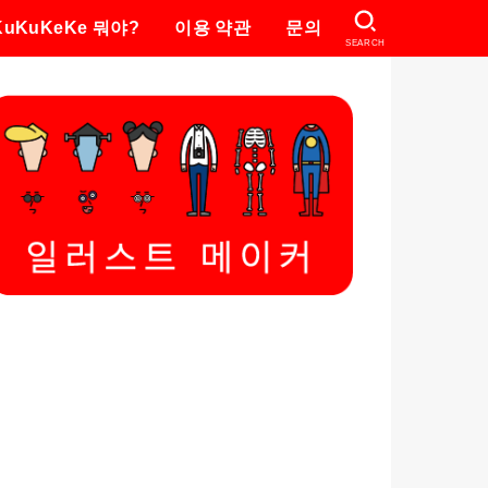
KuKuKeKe 뭐야?
이용 약관
문의
SEARCH