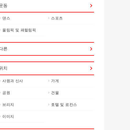
운동
댄스
스포츠
올림픽 및 패럴림픽
다른
위치
사원과 신사
가게
공원
건물
브리지
호텔 및 료칸스
이미지