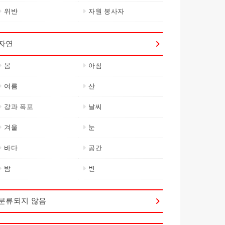
위반
자원 봉사자
자연
봄
아침
여름
산
강과 폭포
날씨
겨울
눈
바다
공간
밤
빈
분류되지 않음