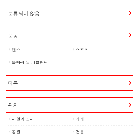
분류되지 않음
운동
댄스
스포츠
올림픽 및 패럴림픽
다른
위치
사원과 신사
가게
공원
건물