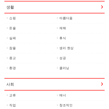
생활
쇼핑
아름다움
돈을
재해
실패
휴식
잠을
생리 현상
종교
성공
환경
클리닝
사회
교류
매너
직업
창조적인