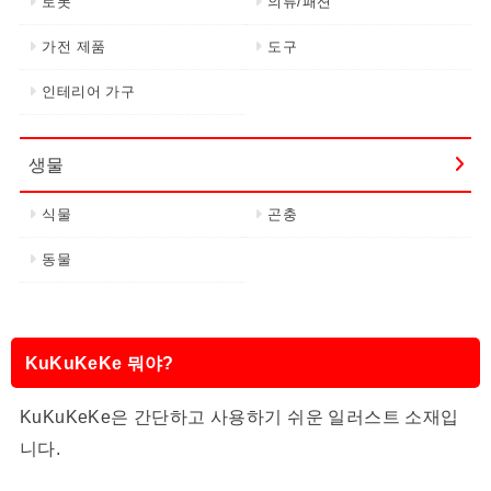
로봇
의류/패션
가전 제품
도구
인테리어 가구
생물
식물
곤충
동물
KuKuKeKe 뭐야?
KuKuKeKe은 간단하고 사용하기 쉬운 일러스트 소재입
니다.