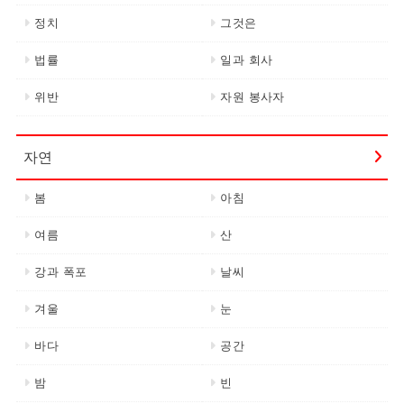
정치
그것은
법률
일과 회사
위반
자원 봉사자
자연
봄
아침
여름
산
강과 폭포
날씨
겨울
눈
바다
공간
밤
빈