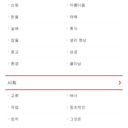
쇼핑
아름다움
돈을
재해
실패
휴식
잠을
생리 현상
종교
성공
환경
클리닝
사회
교류
매너
직업
창조적인
정치
그것은