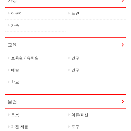
가정
어린이
노인
가족
교육
보육원 / 유치원
연구
예술
연구
학교
물건
로봇
의류/패션
가전 제품
도구