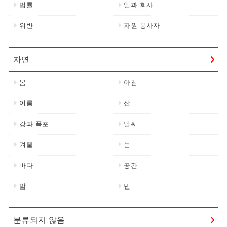
법률
일과 회사
위반
자원 봉사자
자연
봄
아침
여름
산
강과 폭포
날씨
겨울
눈
바다
공간
밤
빈
분류되지 않음