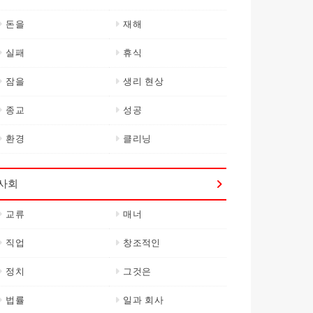
돈을
재해
실패
휴식
잠을
생리 현상
종교
성공
환경
클리닝
사회
교류
매너
직업
창조적인
정치
그것은
법률
일과 회사