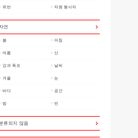
위반
자원 봉사자
자연
봄
아침
여름
산
강과 폭포
날씨
겨울
눈
바다
공간
밤
빈
분류되지 않음