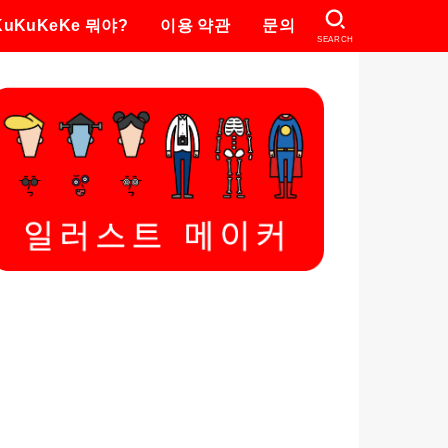
KuKuKeKe 뭐야?
이용 약관
문의
SEARCH