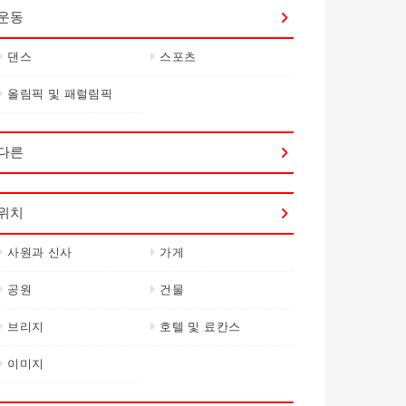
운동
댄스
스포츠
올림픽 및 패럴림픽
다른
위치
사원과 신사
가게
공원
건물
브리지
호텔 및 료칸스
이미지