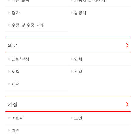
대중 교통
자동차 및 자전거
경차
항공기
수중 및 수중 기계
의료
질병/부상
인체
시험
건강
케어
가정
어린이
노인
가족