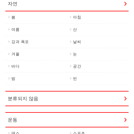
자연
봄
아침
여름
산
강과 폭포
날씨
겨울
눈
바다
공간
밤
빈
분류되지 않음
운동
댄스
스포츠