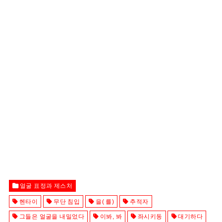
얼굴 표정과 제스처
헨타이
무단 침입
을( 를)
추적자
그들은 얼굴을 내밀었다
이봐, 봐
좌시키동
대기하다