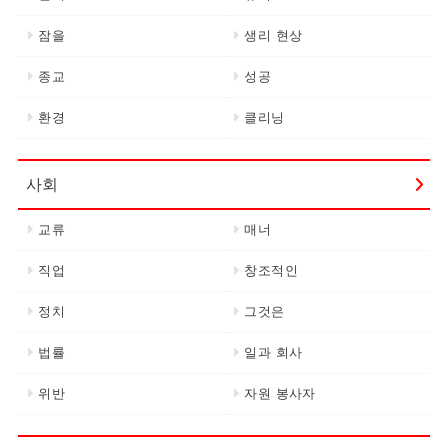
잠을
생리 현상
종교
성공
환경
클리닝
사회
교류
매너
직업
창조적인
정치
그것은
법률
일과 회사
위반
자원 봉사자