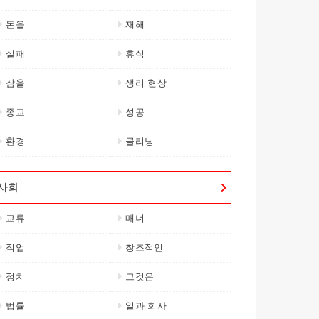
돈을
재해
실패
휴식
잠을
생리 현상
종교
성공
환경
클리닝
사회
교류
매너
직업
창조적인
정치
그것은
법률
일과 회사