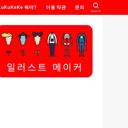
KuKuKeKe 뭐야?
이용 약관
문의
SEARCH