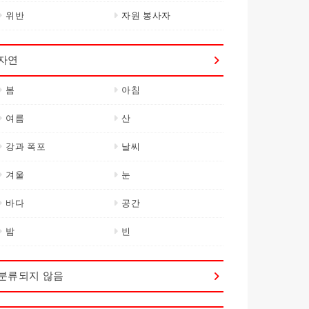
위반
자원 봉사자
자연
봄
아침
여름
산
강과 폭포
날씨
겨울
눈
바다
공간
밤
빈
분류되지 않음