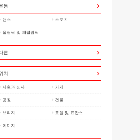
운동
댄스
스포츠
올림픽 및 패럴림픽
다른
위치
사원과 신사
가게
공원
건물
브리지
호텔 및 료칸스
이미지