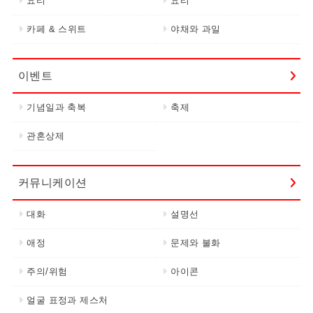
요리
요리
카페 & 스위트
야채와 과일
이벤트
기념일과 축복
축제
관혼상제
커뮤니케이션
대화
설명선
애정
문제와 불화
주의/위험
아이콘
얼굴 표정과 제스처