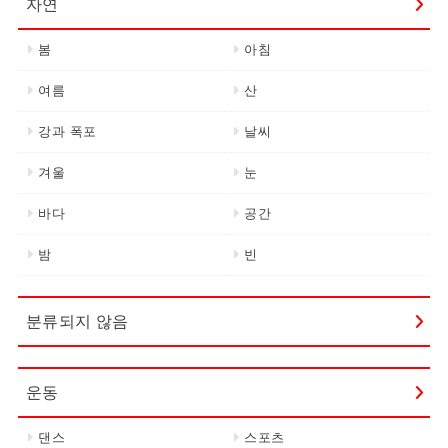
자연
봄
아침
여름
산
강과 폭포
날씨
겨울
눈
바다
공간
밤
빈
분류되지 않음
운동
댄스
스포츠