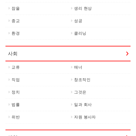
잠을
생리 현상
종교
성공
환경
클리닝
사회
교류
매너
직업
창조적인
정치
그것은
법률
일과 회사
위반
자원 봉사자