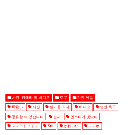
사진, 카메라 및 비디오
도구
가전 제품
可愛い
사진
셀카를 찍다
비디오
승인 욕구
공유할 수 있습니다
반사
인스타가 빛났다
スマートフォン
Sns
かわいい
スマホ