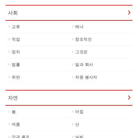
사회
교류
매너
직업
창조적인
정치
그것은
법률
일과 회사
위반
자원 봉사자
자연
봄
아침
여름
산
강과 폭포
날씨