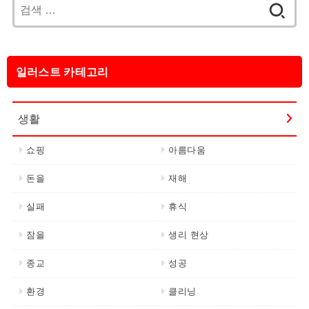
검
색:
일러스트 카테고리
생활
쇼핑
아름다움
돈을
재해
실패
휴식
잠을
생리 현상
종교
성공
환경
클리닝