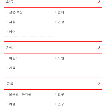
의료
질병/부상
인체
시험
건강
케어
가정
어린이
노인
가족
교육
보육원 / 유치원
연구
예술
연구