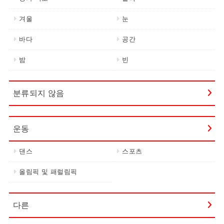
겨울
눈
바다
공간
밤
빈
분류되지 않음
운동
댄스
스포츠
올림픽 및 패럴림픽
다른