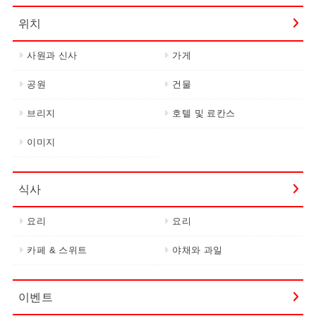
위치
사원과 신사
가게
공원
건물
브리지
호텔 및 료칸스
이미지
식사
요리
요리
카페 & 스위트
야채와 과일
이벤트